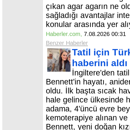
çıkan agar agarın ne old
sağladığı avantajlar inte
konular arasında yer alı
Haberler.com
,
7.08.2026 00:3
Benzer Haberler
Tatil için Tü
haberini aldı
İngiltere'den tat
Bennett'in hayatı, anide
oldu. İlk başta sıcak ha
hale gelince ülkesinde
adama, 4'üncü evre beyi
kemoterapiye alınan ve d
Bennett, yeni doğan kız