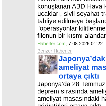
konuşlanan ABD Hava Ku
uçakları, sivil seyahat 
tahliye edilmeye başlandı
"operasyonlar kilitlenme
filonun bir kısmı alandan
Haberler.com
,
7.08.2026 01:2
Benzer Haberler
Japonya’daki
ameliyat mas
ortaya çıktı
Japonya’da 28 Temmuz’
deprem sırasında ameliy
ameliyat masasındaki ha