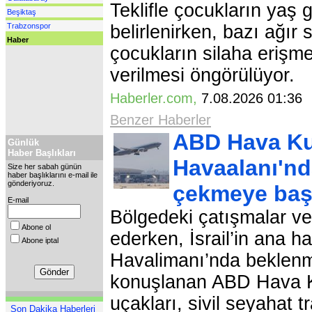
Teklifle çocukların yaş
Beşiktaş
Trabzonspor
belirlenirken, bazı ağır
Haber
çocukların silaha erişm
verilmesi öngörülüyor.
Haberler.com
,
7.08.2026 01:3
Benzer Haberler
ABD Hava Kuv
Günlük
Haber Başlıkları
Havaalanı'nd
Size her sabah günün
haber başlıklarını e-mail ile
gönderiyoruz.
çekmeye baş
E-mail
Bölgedeki çatışmalar ve
Abone ol
ederken, İsrail’in ana 
Abone iptal
Havalimanı’nda beklenme
konuşlanan ABD Hava Ku
uçakları, sivil seyahat 
Son Dakika Haberleri