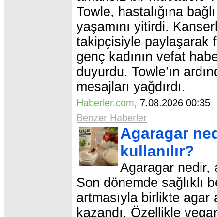
Towle, hastalığına bağl
yaşamını yitirdi. Kanser
takipçisiyle paylaşarak 
genç kadının vefat habe
duyurdu. Towle’ın ardınd
mesajları yağdırdı.
Haberler.com
,
7.08.2026 00:3
Benzer Haberler
Agaragar nedi
kullanılır?
Agaragar nedir, 
Son dönemde sağlıklı bes
artmasıyla birlikte agar
kazandı. Özellikle vegan 