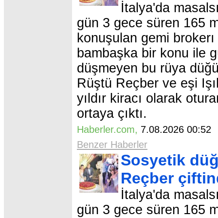
İtalya'da masals
gün 3 gece süren 165 mi
konuşulan gemi brokerı 
bambaşka bir konu ile g
düşmeyen bu rüya düğün
Rüştü Reçber ve eşi Işıl
yıldır kiracı olarak otu
ortaya çıktı.
Haberler.com
,
7.08.2026 00:5
Benzer Haberler
Sosyetik düğ
Reçber çifti
İtalya'da masals
gün 3 gece süren 165 mi