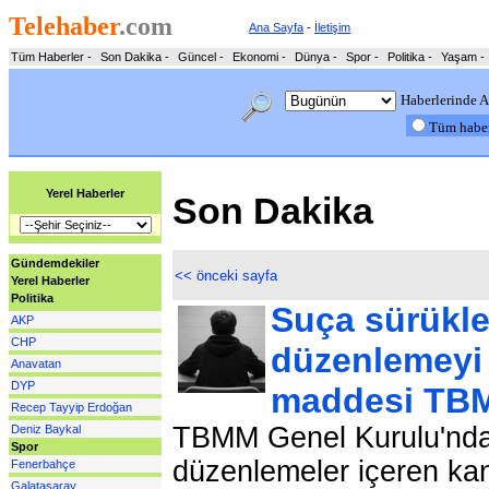
Telehaber
.com
Ana Sayfa
-
İletişim
Tüm Haberler
-
Son Dakika
-
Güncel
-
Ekonomi
-
Dünya
-
Spor
-
Politika
-
Yaşam
-
Haberlerinde A
Tüm habe
Yerel Haberler
Son Dakika
Gündemdekiler
<< önceki sayfa
Yerel Haberler
Politika
Suça sürükle
AKP
CHP
düzenlemeyi i
Anavatan
DYP
maddesi TBM
Recep Tayyip Erdoğan
TBMM Genel Kurulu'nda,
Deniz Baykal
Spor
düzenlemeler içeren kanun
Fenerbahçe
Galatasaray