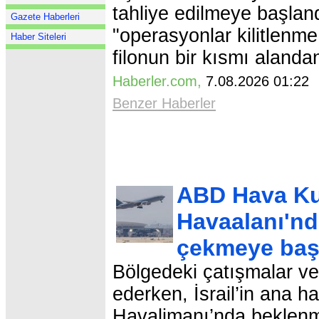
tahliye edilmeye başlandı
Gazete Haberleri
"operasyonlar kilitlenme
Haber Siteleri
filonun bir kısmı alandan
Haberler.com
,
7.08.2026 01:2
Benzer Haberler
ABD Hava Kuv
Havaalanı'nd
çekmeye baş
Bölgedeki çatışmalar ve
ederken, İsrail’in ana 
Havalimanı’nda beklenme