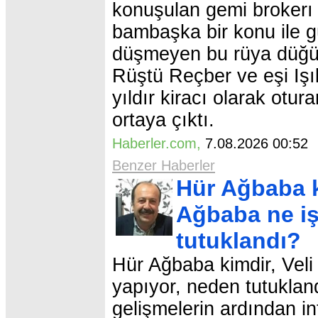
konuşulan gemi brokerı 
bambaşka bir konu ile g
düşmeyen bu rüya düğün
Rüştü Reçber ve eşi Işıl
yıldır kiracı olarak otu
ortaya çıktı.
Haberler.com
,
7.08.2026 00:5
Benzer Haberler
Hür Ağbaba k
Ağbaba ne iş
tutuklandı?
Hür Ağbaba kimdir, Veli
yapıyor, neden tutukla
gelişmelerin ardından in