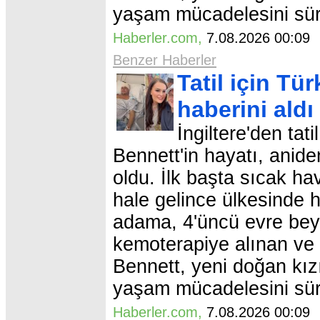
yaşam mücadelesini sür
Haberler.com
,
7.08.2026 00:0
Benzer Haberler
Tatil için Tü
haberini aldı
İngiltere'den tat
Bennett'in hayatı, anide
oldu. İlk başta sıcak ha
hale gelince ülkesinde
adama, 4'üncü evre beyi
kemoterapiye alınan ve d
Bennett, yeni doğan kız
yaşam mücadelesini sür
Haberler.com
,
7.08.2026 00:0