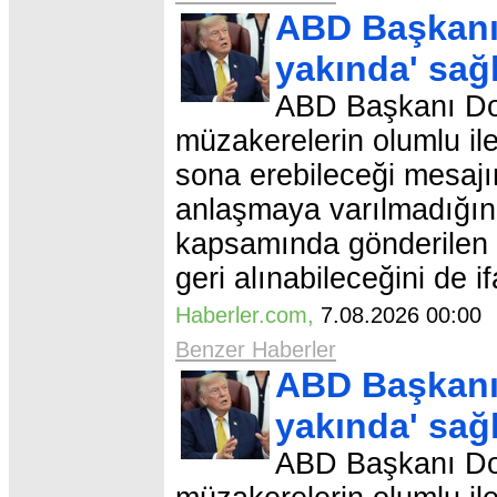
ABD Başkanı 
yakında' sağ
ABD Başkanı Don
müzakerelerin olumlu ile
sona erebileceği mesaj
anlaşmaya varılmadığı
kapsamında gönderilen s
geri alınabileceğini de if
Haberler.com
,
7.08.2026 00:0
Benzer Haberler
ABD Başkanı 
yakında' sağ
ABD Başkanı Don