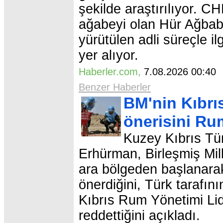
şekilde araştırılıyor. C
ağabeyi olan Hür Ağbab
yürütülen adli süreçle il
yer alıyor.
Haberler.com
,
7.08.2026 00:4
Benzer Haberler
BM'nin Kıbrı
önerisini Rum
Kuzey Kıbrıs Tü
Erhürman, Birleşmiş Mill
ara bölgeden başlanarak
önerdiğini, Türk tarafı
Kıbrıs Rum Yönetimi Lide
reddettiğini açıkladı.