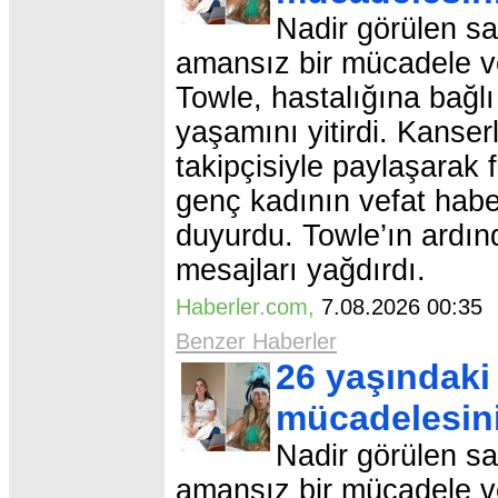
Nadir görülen saf
amansız bir mücadele 
Towle, hastalığına bağl
yaşamını yitirdi. Kanser
takipçisiyle paylaşarak 
genç kadının vefat habe
duyurdu. Towle’ın ardınd
mesajları yağdırdı.
Haberler.com
,
7.08.2026 00:3
Benzer Haberler
26 yaşındaki
mücadelesini
Nadir görülen saf
amansız bir mücadele 