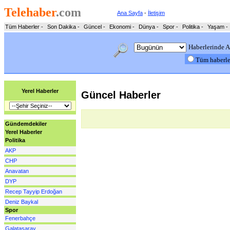
Telehaber
.com
Ana Sayfa
-
İletişim
Tüm Haberler
-
Son Dakika
-
Güncel
-
Ekonomi
-
Dünya
-
Spor
-
Politika
-
Yaşam
-
Haberlerinde A
Tüm haberl
Yerel Haberler
Güncel Haberler
Gündemdekiler
Yerel Haberler
Politika
AKP
CHP
Anavatan
DYP
Recep Tayyip Erdoğan
Deniz Baykal
Spor
Fenerbahçe
Galatasaray