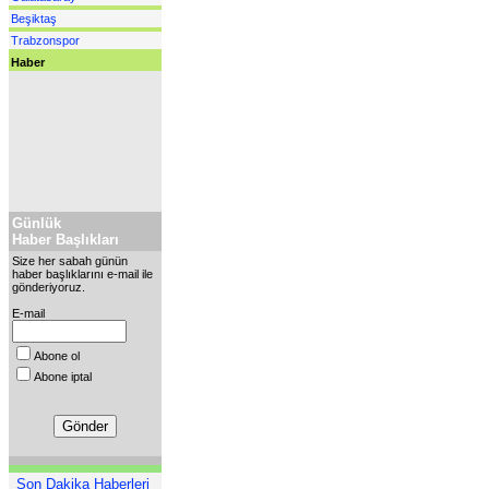
Beşiktaş
Trabzonspor
Haber
Günlük
Haber Başlıkları
Size her sabah günün
haber başlıklarını e-mail ile
gönderiyoruz.
E-mail
Abone ol
Abone iptal
Son Dakika Haberleri