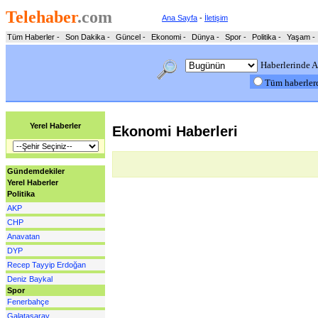
Telehaber
.com
Ana Sayfa
-
İletişim
Tüm Haberler
-
Son Dakika
-
Güncel
-
Ekonomi
-
Dünya
-
Spor
-
Politika
-
Yaşam
-
Haberlerinde A
Tüm haberle
Yerel Haberler
Ekonomi Haberleri
Gündemdekiler
Yerel Haberler
Politika
AKP
CHP
Anavatan
DYP
Recep Tayyip Erdoğan
Deniz Baykal
Spor
Fenerbahçe
Galatasaray