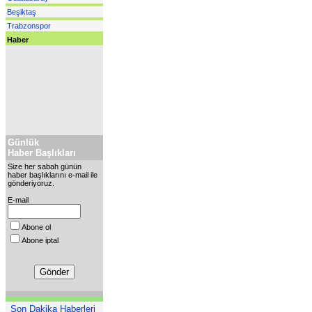
Beşiktaş
Trabzonspor
Haber
Günlük
Haber Başlıkları
Size her sabah günün
haber başlıklarını e-mail ile
gönderiyoruz.
E-mail
Abone ol
Abone iptal
Son Dakika Haberleri