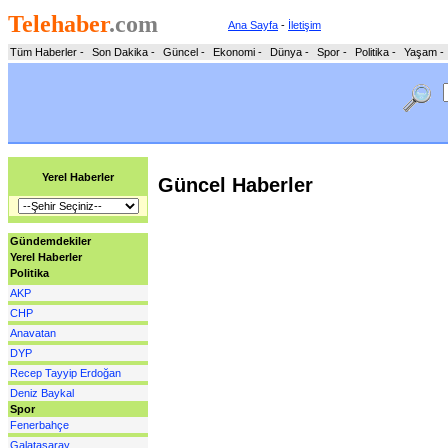
Telehaber
.com
Ana Sayfa
-
İletişim
Tüm Haberler
-
Son Dakika
-
Güncel
-
Ekonomi
-
Dünya
-
Spor
-
Politika
-
Yaşam
-
Yerel Haberler
Güncel Haberler
Gündemdekiler
Yerel Haberler
Politika
AKP
CHP
Anavatan
DYP
Recep Tayyip Erdoğan
Deniz Baykal
Spor
Fenerbahçe
Galatasaray