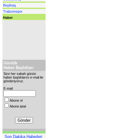
Beşiktaş
Trabzonspor
Haber
Günlük
Haber Başlıkları
Size her sabah günün
haber başlıklarını e-mail ile
gönderiyoruz.
E-mail
Abone ol
Abone iptal
Son Dakika Haberleri