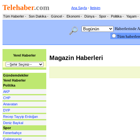
Telehaber
.com
Ana Sayfa
-
İletişim
Tüm Haberler
-
Son Dakika
-
Güncel
-
Ekonomi
-
Dünya
-
Spor
-
Politika
-
Yaşam
-
Haberlerinde A
Tüm haberle
Yerel Haberler
Magazin Haberleri
Gündemdekiler
Yerel Haberler
Politika
AKP
CHP
Anavatan
DYP
Recep Tayyip Erdoğan
Deniz Baykal
Spor
Fenerbahçe
Galatasaray