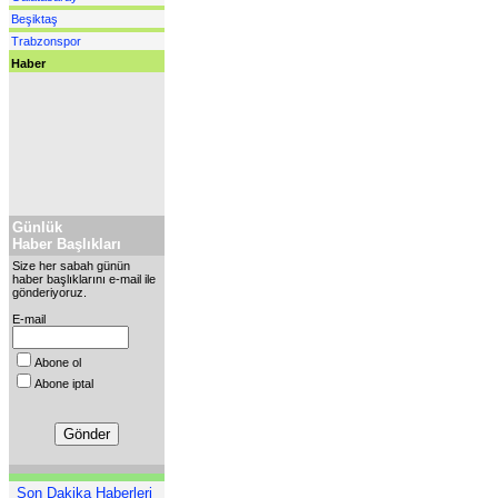
Beşiktaş
Trabzonspor
Haber
Günlük
Haber Başlıkları
Size her sabah günün
haber başlıklarını e-mail ile
gönderiyoruz.
E-mail
Abone ol
Abone iptal
Son Dakika Haberleri